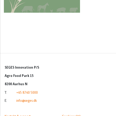
Økonomi
Ledelse
Byggeri
Akvakultur
SEGES Innovation P/S
Agro Food Park 15
8200 Aarhus N
T:
+45 8740 5000
E:
info@seges.dk