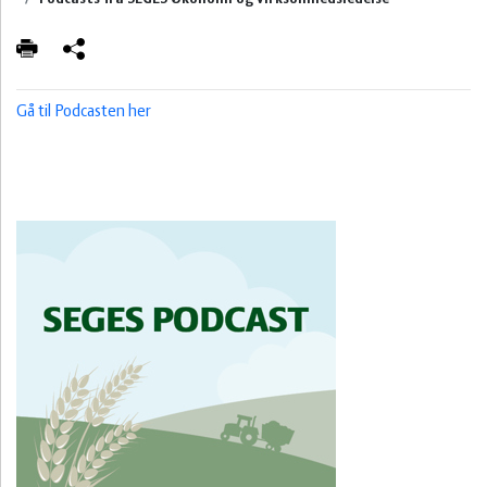
Innovation
Gå til Podcasten her
Natur
Biologi
Økologi
Arbejdsmiljø
Maskiner
& teknik
Kartofler