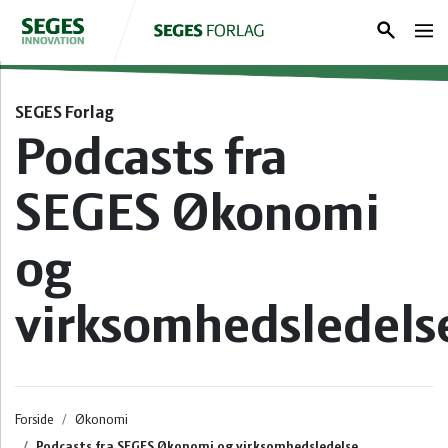
Søg
Log ind
SEGES Forlag
Podcasts fra
Forside
SEGES Økonomi
Gris
og
Kvæg
Planter
virksomhedsledels
Klima &
ESGreen
Tool
Forside
Økonomi
Bæredygtighed
Podcasts fra SEGES Økonomi og virksomhedsledelse