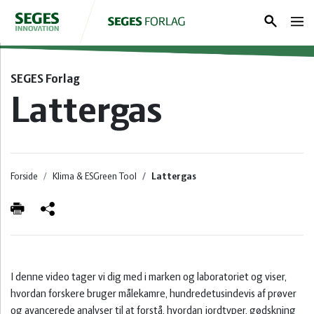
Søg
Log ind
SEGES Forlag
Lattergas
Forside
Gris
Forside
Klima & ESGreen Tool
Lattergas
Kvæg
Planter
Klima &
ESGreen
Tool
I denne video tager vi dig med i marken og laboratoriet og viser,
hvordan forskere bruger målekamre, hundredetusindevis af prøver
Bæredygtighed
og avancerede analyser til at forstå, hvordan jordtyper, gødskning