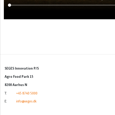
Økonomi
Ledelse
Byggeri
Akvakultur
SEGES Innovation P/S
Agro Food Park 15
8200 Aarhus N
T:
+45 8740 5000
E:
info@seges.dk