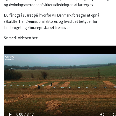
og dyrkningsmetoder påvirker udledningen af lattergas.
Du får også svaret på, hvorfor vi i Danmark forsøger at opnå
Innovation
såkaldte Tier 2-emissionsfaktorer, og hvad det betyder for
landbruget og klimaregnskabet fremover.
Natur
Se med i videoen her:
Biologi
Økologi
Arbejdsmiljø
Maskiner
& teknik
Kartofler