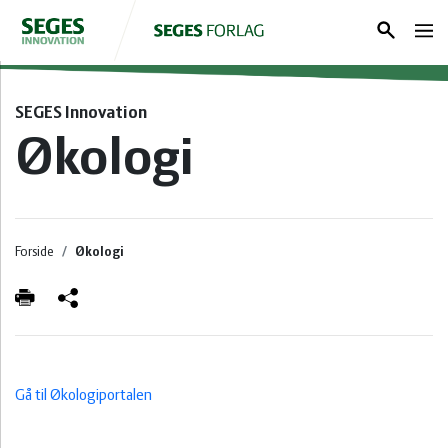
Søg
Log ind
SEGES Innovation
Økologi
Forside
Gris
Forside
Økologi
Kvæg
Planter
Klima &
ESGreen
Tool
Gå til Økologiportalen
Bæredygtighed