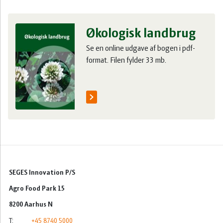
Innovation
Økologisk landbrug
Se en online udgave af bogen i pdf-
format. Filen fylder 33 mb.
Natur
Biologi
Økologi
Arbejdsmiljø
SEGES Innovation P/S
Maskiner
& teknik
Agro Food Park 15
8200 Aarhus N
Kartofler
T:
+45 8740 5000